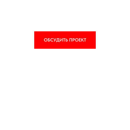
ОБСУДИТЬ ПРОЕКТ
МОНТАЖ ПЕЧАТНЫХ ПЛАТ
СБОРКА УЗЛОВ И ИЗДЕЛИЙ
НАСТРОЙКА И ИСПЫТАНИЯ
ПРОИЗВОДСТВО ПОД КЛЮЧ
© ООО «ПРОТЕН», 2026